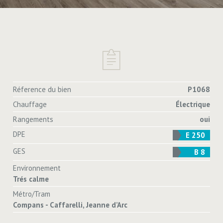
Réference du bien
P1068
Chauffage
Électrique
Rangements
oui
DPE
E 250
GES
B 8
Environnement
Trés calme
Métro/Tram
Compans - Caffarelli, Jeanne d’Arc