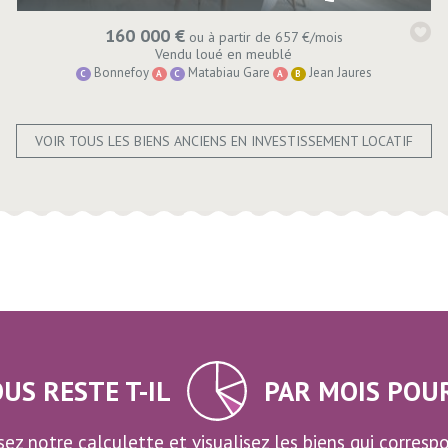
160 000 €
ou à partir de 657 €/mois
Vendu loué en meublé
Bonnefoy
Matabiau Gare
Jean Jaures
C
A
C
A
B
VOIR TOUS LES BIENS ANCIENS EN INVESTISSEMENT LOCATIF
US RESTE T-IL
PAR MOIS POUR
lisez notre calculette et visualisez les biens qui corres