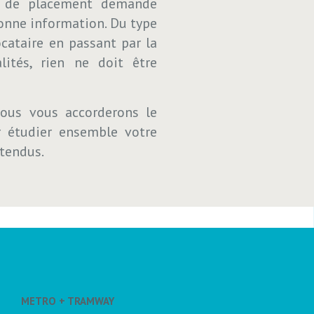
e de placement demande
bonne information. Du type
cataire en passant par la
lités, rien ne doit être
nous vous accorderons le
r étudier ensemble votre
ttendus.
PROGRAMMEZ VOS VISITES
PROGRAMMEZ VOS VISITES
METRO + TRAMWAY
VENDRE UN BIEN
VENDRE UN BIEN