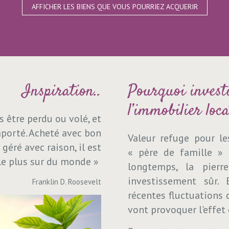
AFFICHER LES BIENS QUE VOUS POURRIEZ ACQUERIR
Inspiration..
Pourquoi invest
l’immobilier loca
s être perdu ou volé, et
mporté. Acheté avec bon
Valeur refuge pour l
 géré avec raison, il est
« père de famille » p
le plus sur du monde »
longtemps, la pierr
investissement sûr.
Franklin D. Roosevelt
récentes fluctuations 
vont provoquer l'effet 