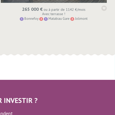
265 000 €
ou à partir de 1142 €/mois
Avec terrasse !
Bonnefoy
Matabiau Gare
Jolimont
C
A
C
A
 INVESTIR ?
pondent