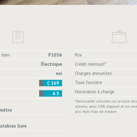
 bien
P1056
Prix
Électrique
Crédit mensuel*
oui
Charges annuelles
Taxe foncière
C 169
Honoraires à charge
A 5
*Mensualité calculée sur la base de
actuels, avec 20% d’apport et sur un
métro
ans. Hors frais de notaire.
atabiau Gare