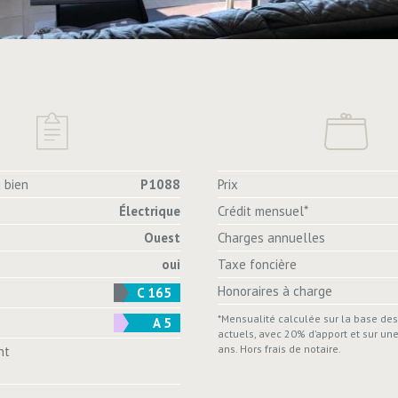
 bien
P1088
Prix
Électrique
Crédit mensuel*
Ouest
Charges annuelles
oui
Taxe foncière
Honoraires à charge
C 165
*Mensualité calculée sur la base de
A 5
actuels, avec 20% d’apport et sur un
ans. Hors frais de notaire.
nt