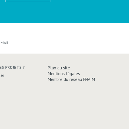
VOIR LES BIENS
VOIR LES BIENS
 MAIL
ES PROJETS ?
Plan du site
Mentions légales
ter
Membre du réseau FNAIM