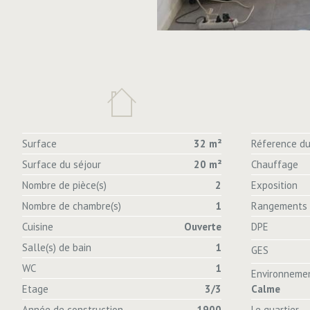
Surface
32 m²
Réference du
Surface du séjour
20 m²
Chauffage
Nombre de pièce(s)
2
Exposition
Nombre de chambre(s)
1
Rangements
Cuisine
Ouverte
DPE
Salle(s) de bain
1
GES
WC
1
Environneme
Etage
3/3
Calme
Année de construction
1900
Le quartier