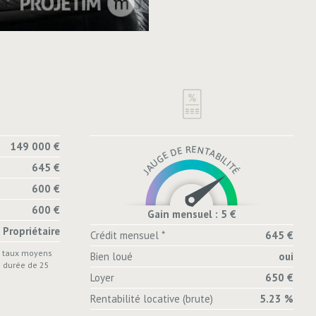
149 000 €
645 €
600 €
600 €
Gain mensuel : 5 €
Propriétaire
Crédit mensuel *
645 €
s taux moyens
Bien loué
oui
e durée de 25
Loyer
650 €
Rentabilité locative (brute)
5.23 %