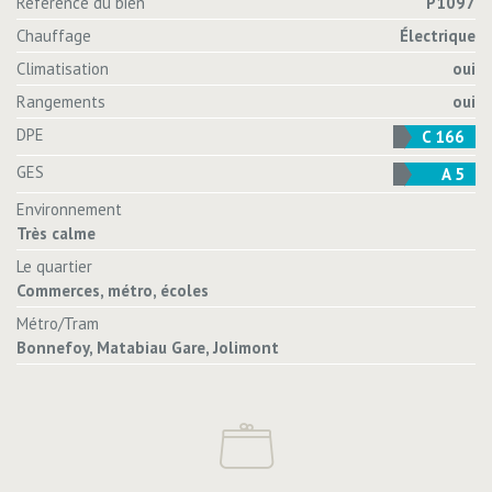
Réference du bien
P1097
Chauffage
Électrique
Climatisation
oui
Rangements
oui
DPE
C 166
GES
A 5
Environnement
Très calme
Le quartier
Commerces, métro, écoles
Métro/Tram
Bonnefoy, Matabiau Gare, Jolimont